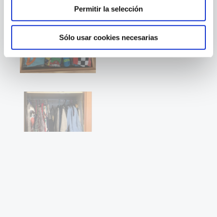
de cookies.
Permitir la selección
Transforma OP
(responsable de tus datos) usa cookies,
propias y de terceros. Las necesarias para el
Sólo usar cookies necesarias
funcionamiento del sitio web se instalan
automáticamente, y las demás, que personalizan el
contenido, nos permiten hacer publicidad y anuncios de
acuerdo a tus gustos, necesitan de tu autorización. ¿Lo
apruebas? Si quieres más información puedes ver
la política de privacidad o la política de cookies.