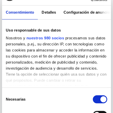
DESCONECTA
Consentimiento
Detalles
Configuración de anuncios
Te evades de ti y de los tuyos...
Uso responsable de sus datos
Nosotros y
nuestros 980 socios
procesamos sus datos
personales, p.ej., su dirección IP, con tecnologías como
las cookies para almacenar y acceder la información en
su dispositivo con el fin de ofrecer publicidad y contenido
02
Mar
personalizados, medición de publicidad y contenido,
investigación de audiencia y desarrollo de servicios.
Tiene la opción de seleccionar quién usa sus datos y con
qué propósitos. Puede cambiar o retirar su
consentimiento en cualquier momento desde la
Declaración de cookies o clicando en el Menú de
Selección
consentimiento.
Necesarias
de
REGRESANDO…
consentimiento
Si lo permite, también quisiéramos: